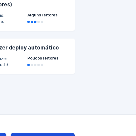
ores)
Alguns leitores
ud:
e.
azer deploy automático
Poucos leitores
azer
uth)