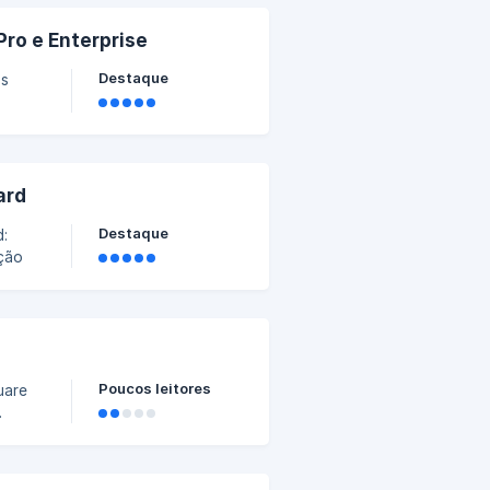
Pro e Enterprise
Destaque
os
ard
Destaque
d:
ação
Poucos leitores
uare
.