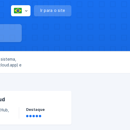
Ir para o site
 sistema,
loud.app) e
ud
Destaque
tHub,