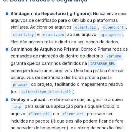
Blindagem do Repositório (.gitignore):
Nunca envie seus
arquivos de certificado para o GitHub ou plataformas
similares. Adicione os arquivos
,
,
client.p12
client.crt
e
ao seu arquivo
.
client.key
client.pem
.gitignore
Eles dão acesso total e direto ao seu banco de dados.
Caminhos de Arquivo no Prisma:
Como o Prisma roda os
comandos de migração de dentro do diretório
,
/prisma
garanta que os caminhos definidos na
DATABASE_URL
consigam localizar os arquivos. Uma boa prática é deixar
os arquivos de certificado dentro da própria pasta
do projeto, facilitando o mapeamento relativo
prisma/
(ex:
).
sslidentity=./client.p12
Deploy e Upload:
Lembre-se de que, ao gerar o arquivo
para subir sua aplicação para a Square Cloud, o
.zip
arquivo
e o
precisam ser
client.p12
client.crt
incluídos no pacote (já que eles não podem ficar de fora
no servidor de hospedagem), e a string de conexão final