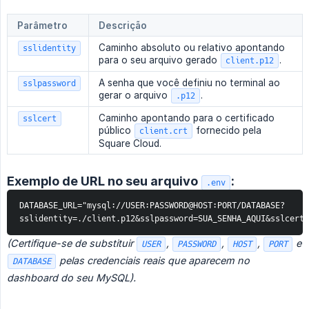
Parâmetro
Descrição
Caminho absoluto ou relativo apontando
sslidentity
para o seu arquivo gerado
.
client.p12
A senha que você definiu no terminal ao
sslpassword
gerar o arquivo
.
.p12
Caminho apontando para o certificado
sslcert
público
fornecido pela
client.crt
Square Cloud.
Exemplo de URL no seu arquivo
:
.env
DATABASE_URL="mysql://USER:PASSWORD@HOST:PORT/DATABASE?
sslidentity=./client.p12&sslpassword=SUA_SENHA_AQUI&sslcert=
(Certifique-se de substituir 
, 
, 
, 
 e 
USER
PASSWORD
HOST
PORT
 pelas credenciais reais que aparecem no 
DATABASE
dashboard do seu MySQL).