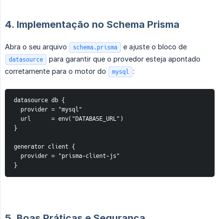
4. Implementação no Schema Prisma
Abra o seu arquivo
e ajuste o bloco de
schema.prisma
para garantir que o provedor esteja apontado
datasource
corretamente para o motor do
:
mysql
datasource db {

  provider = "mysql"

  url      = env("DATABASE_URL")

}

generator client {

  provider = "prisma-client-js"

}
5. Boas Práticas e Segurança