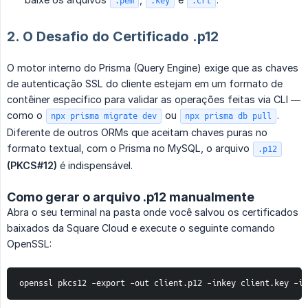
.pem
.key
.crt
2. O Desafio do Certificado .p12
O motor interno do Prisma (Query Engine) exige que as chaves
de autenticação SSL do cliente estejam em um formato de
contêiner específico para validar as operações feitas via CLI —
como o
ou
.
npx prisma migrate dev
npx prisma db pull
Diferente de outros ORMs que aceitam chaves puras no
formato textual, com o Prisma no MySQL, o arquivo
.p12
(PKCS#12)
é indispensável.
Como gerar o arquivo .p12 manualmente
Abra o seu terminal na pasta onde você salvou os certificados
baixados da Square Cloud e execute o seguinte comando
OpenSSL:
openssl pkcs12 -export -out client.p12 -inkey client.key -in