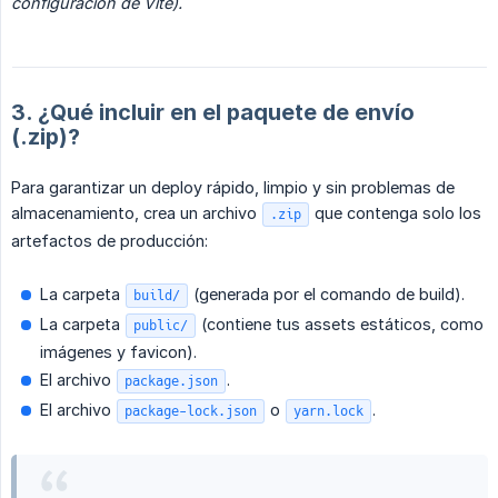
configuración de Vite).
3. ¿Qué incluir en el paquete de envío
(.zip)?
Para garantizar un deploy rápido, limpio y sin problemas de
almacenamiento, crea un archivo
que contenga solo los
.zip
artefactos de producción:
La carpeta
(generada por el comando de build).
build/
La carpeta
(contiene tus assets estáticos, como
public/
imágenes y favicon).
El archivo
.
package.json
El archivo
o
.
package-lock.json
yarn.lock