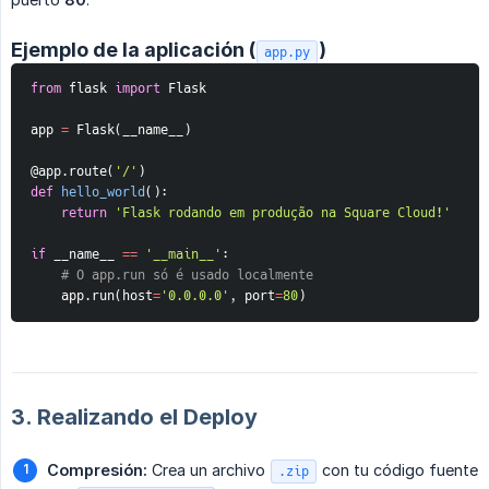
Ejemplo de la aplicación (
)
app.py
from
 flask 
import
 Flask
app 
=
 Flask
(
__name__
)
@app
.
route
(
'/'
)
def
hello_world
(
)
:
return
'Flask rodando em produção na Square Cloud!'
if
 __name__ 
==
'__main__'
:
# O app.run só é usado localmente
    app
.
run
(
host
=
'0.0.0.0'
,
 port
=
80
)
3. Realizando el Deploy
Compresión:
Crea un archivo
con tu código fuente
.zip