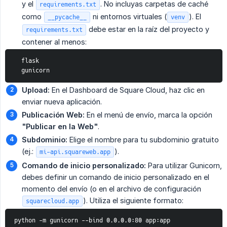
y el
. No incluyas carpetas de caché
requirements.txt
como
ni entornos virtuales (
). El
__pycache__
venv
debe estar en la raíz del proyecto y
requirements.txt
contener al menos:
  flask
  gunicorn
Upload:
En el Dashboard de Square Cloud, haz clic en
enviar nueva aplicación.
Publicación Web:
En el menú de envío, marca la opción
"Publicar en la Web"
.
Subdominio:
Elige el nombre para tu subdominio gratuito
(ej.:
).
mi-api.squareweb.app
Comando de inicio personalizado:
Para utilizar Gunicorn,
debes definir un comando de inicio personalizado en el
momento del envío (o en el archivo de configuración
). Utiliza el siguiente formato:
squarecloud.app
python -m gunicorn --bind 0.0.0.0:80 app:app