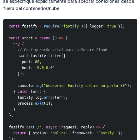
se especifique explícitamente para aceptar conexiones desde
fuera del contenedor/nube.
const
 fastify 
=
require
(
'fastify'
)
(
{
logger
:
true
}
)
;
const
start
=
async
(
)
=>
{
try
{
// Configuração vital para a Square Cloud
await
 fastify
.
listen
(
{
port
:
80
,
host
:
'0.0.0.0'
}
)
;
    console
.
log
(
"Webserver Fastify online na porta 80"
)
;
}
catch
(
err
)
{
    fastify
.
log
.
error
(
err
)
;
    process
.
exit
(
1
)
;
}
}
;
fastify
.
get
(
'/'
,
async
(
request
,
 reply
)
=>
{
return
{
status
:
'online'
,
framework
:
'Fastify'
}
;
}
)
;