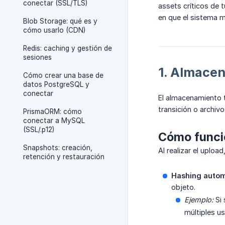
conectar (SSL/TLS)
assets críticos de 
en que el sistema m
Blob Storage: qué es y
cómo usarlo (CDN)
Redis: caching y gestión de
sesiones
1. Almacen
Cómo crear una base de
datos PostgreSQL y
conectar
El almacenamiento 
transición o archiv
PrismaORM: cómo
conectar a MySQL
(SSL/.p12)
Cómo funci
Snapshots: creación,
Al realizar el uploa
retención y restauración
Hashing autom
objeto.
Ejemplo:
Si
múltiples u