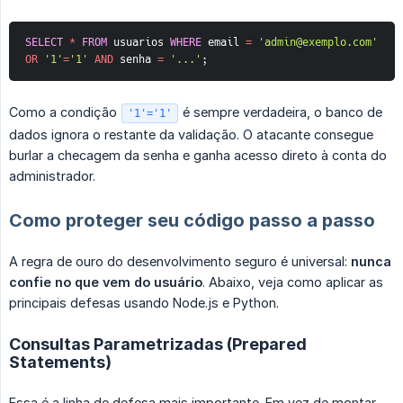
SELECT
*
FROM
 usuarios 
WHERE
 email 
=
'admin@exemplo.com'
OR
'1'
=
'1'
AND
 senha 
=
'...'
;
Como a condição
é sempre verdadeira, o banco de
'1'='1'
dados ignora o restante da validação. O atacante consegue
burlar a checagem da senha e ganha acesso direto à conta do
administrador.
Como proteger seu código passo a passo
A regra de ouro do desenvolvimento seguro é universal:
nunca 
confie no que vem do usuário
. Abaixo, veja como aplicar as
principais defesas usando Node.js e Python.
Consultas Parametrizadas (Prepared
Statements)
Essa é a linha de defesa mais importante. Em vez de montar