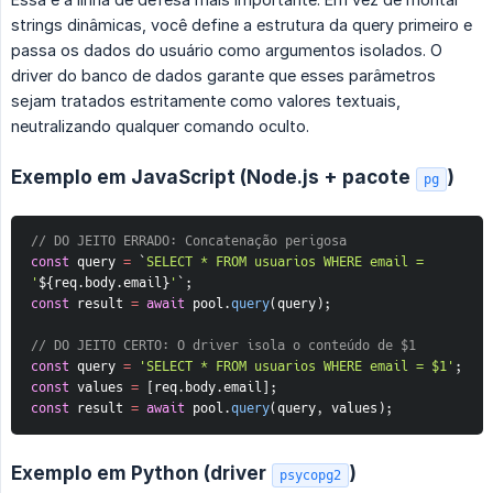
strings dinâmicas, você define a estrutura da query primeiro e
passa os dados do usuário como argumentos isolados. O
driver do banco de dados garante que esses parâmetros
sejam tratados estritamente como valores textuais,
neutralizando qualquer comando oculto.
Exemplo em JavaScript (Node.js + pacote
)
pg
// DO JEITO ERRADO: Concatenação perigosa
const
 query 
=
`
SELECT * FROM usuarios WHERE email = 
'
${
req
.
body
.
email
}
'
`
;
const
 result 
=
await
 pool
.
query
(
query
)
;
// DO JEITO CERTO: O driver isola o conteúdo de $1
const
 query 
=
'SELECT * FROM usuarios WHERE email = $1'
;
const
 values 
=
[
req
.
body
.
email
]
;
const
 result 
=
await
 pool
.
query
(
query
,
 values
)
;
Exemplo em Python (driver
)
psycopg2