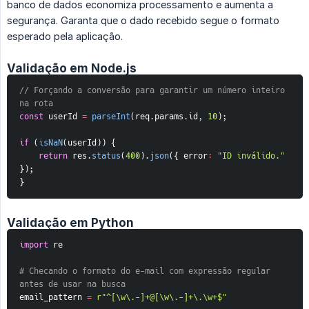
banco de dados economiza processamento e aumenta a
segurança. Garanta que o dado recebido segue o formato
esperado pela aplicação.
Validação em Node.js
// Forçando a conversão para garantir um número inteiro 
na rota
const
 userId 
=
parseInt
(
req
.
params
.
id
,
10
)
;
if
(
isNaN
(
userId
)
)
{
return
 res
.
status
(
400
)
.
json
(
{
error
:
"ID inválido."
}
)
;
}
Validação em Python
import
 re
# Checando o formato do e-mail com expressão regular 
antes de usar na busca
email_pattern 
=
r"^[\w\.-]+@[\w\.-]+\.\w+$"