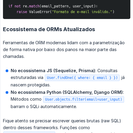
if
not
 re
.
match
(
email_pattern
,
 user_input
)
:
raise
 ValueError
(
"Formato de e-mail inválido."
)
Ecossistema de ORMs Atualizados
Ferramentas de ORM modernas lidam com a parametrização
de forma nativa por baixo dos panos na maior parte das
chamadas.
No ecossistema JS (Sequelize, Prisma):
Consultas
estruturadas via
já
User.findOne({ where: { email } })
nascem protegidas.
No ecossistema Python (SQLAlchemy, Django ORM):
Métodos como
User.objects.filter(email=user_input)
barram o SQLi automaticamente.
Fique atento se precisar escrever queries brutas (raw SQL)
dentro desses frameworks. Funções como