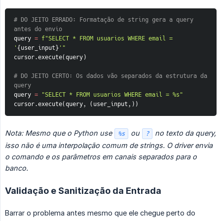
# DO JEITO ERRADO: Formatação de string gera a query 
antes do envio
query 
=
f"SELECT * FROM usuarios WHERE email = 
'
{
user_input
}
'"
cursor
.
execute
(
query
)
# DO JEITO CERTO: Os dados vão separados da estrutura da 
query
query 
=
"SELECT * FROM usuarios WHERE email = %s"
cursor
.
execute
(
query
,
(
user_input
,
)
)
Nota: Mesmo que o Python use 
 ou 
 no texto da query, 
%s
?
isso não é uma interpolação comum de strings. O driver envia 
o comando e os parâmetros em canais separados para o 
banco.
Validação e Sanitização da Entrada
Barrar o problema antes mesmo que ele chegue perto do