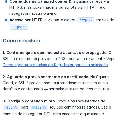
Conteúdo misto (mixed content)
: a página carrega via
HTTPS, mas puxa imagens ou scripts via HTTP — e o
navegador mostra o aviso.
Acesso por HTTP
: o visitante digitou
em vez de
http://
.
https://
Como resolver
1. Confirme que o domínio está apontado e propagado.
O
SSL só é emitido depois que o DNS aponta corretamente. Veja
Como apontar o domínio do Registro.br para sua aplicação
.
2. Aguarde o provisionamento do certificado.
Na Square
Cloud, o SSL é provisionado automaticamente assim que o
domínio é configurado — normalmente em poucos minutos.
3. Corrija o conteúdo misto.
Troque os links internos de
para
(ou use caminhos relativos). Use o
http://
https://
console do navegador (F12) para encontrar o que ainda é