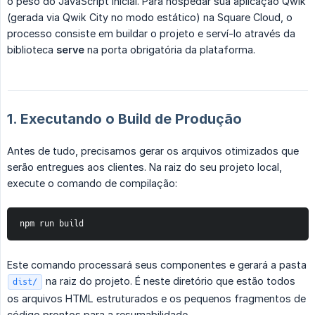
o peso do JavaScript inicial. Para hospedar sua aplicação Qwik
(gerada via Qwik City no modo estático) na Square Cloud, o
processo consiste em buildar o projeto e serví-lo através da
biblioteca
serve
na porta obrigatória da plataforma.
1. Executando o Build de Produção
Antes de tudo, precisamos gerar os arquivos otimizados que
serão entregues aos clientes. Na raiz do seu projeto local,
execute o comando de compilação:
npm run build
Este comando processará seus componentes e gerará a pasta
na raiz do projeto. É neste diretório que estão todos
dist/
os arquivos HTML estruturados e os pequenos fragmentos de
código prontos para a resumabilidade.