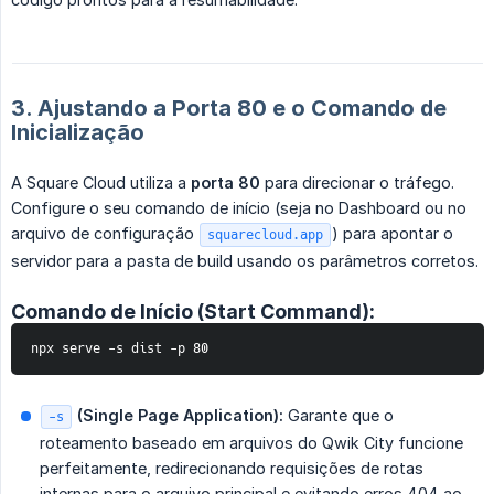
3. Ajustando a Porta 80 e o Comando de
Inicialização
A Square Cloud utiliza a
porta 80
para direcionar o tráfego.
Configure o seu comando de início (seja no Dashboard ou no
arquivo de configuração
) para apontar o
squarecloud.app
servidor para a pasta de build usando os parâmetros corretos.
Comando de Início (Start Command):
npx serve -s dist -p 80
 (Single Page Application):
Garante que o
-s
roteamento baseado em arquivos do Qwik City funcione
perfeitamente, redirecionando requisições de rotas
internas para o arquivo principal e evitando erros 404 ao