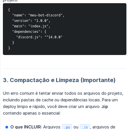
{

  "name": "meu-bot-discord",

  "version": "1.0.0",

  "main": "index.js",

  "dependencies": {

    "discord.js": "^14.0.0"

  }

}
3. Compactação e Limpeza (Importante)
Um erro comum é tentar enviar todos os arquivos do projeto,
incluindo pastas de cache ou dependências locais. Para um
deploy limpo e rápido, você deve criar um arquivo
.zip
contendo apenas o essencial:
O que INCLUIR:
Arquivos
ou
, arquivos de
.py
.js