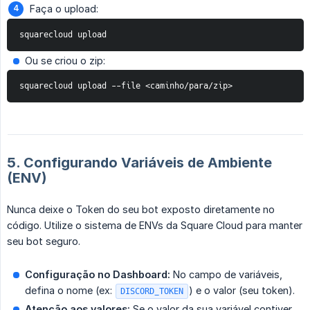
Faça o upload:
squarecloud upload
Ou se criou o zip:
squarecloud upload --file <caminho/para/zip>
5. Configurando Variáveis de Ambiente
(ENV)
Nunca deixe o Token do seu bot exposto diretamente no
código. Utilize o sistema de ENVs da Square Cloud para manter
seu bot seguro.
Configuração no Dashboard:
No campo de variáveis,
defina o nome (ex:
) e o valor (seu token).
DISCORD_TOKEN
Atenção aos valores:
Se o valor da sua variável contiver