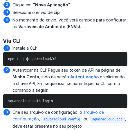
Clique em
"Nova Aplicação"
.
Selecione o envio de
zip
.
No momento do envio, você verá campos para configurar
as
Variáveis de Ambiente (ENVs)
.
Via CLI
Instale a CLI:
npm i -g @squarecloud/cli
Autenticar na CLI: Pegue seu token de API na página de
Minha Conta
, indo na seção
Autenticação
e solicitando
a chave API; Em sequência, se autentique na CLI com o
comando a seguir.
squarecloud auth login
Crie seu arquivo de configuração: o
arquivo de
configuração
,
ou
,
squarecloud.config
squarecloud.app
deve estar presente no seu projeto