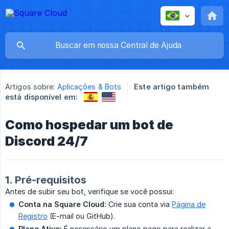
Artigos sobre:
Aplicações & Bots
Este artigo também
está disponível em:
Como hospedar um bot de
Discord 24/7
1. Pré-requisitos
Antes de subir seu bot, verifique se você possui:
Conta na Square Cloud:
Crie sua conta via
Página de
Registro
(E-mail ou GitHub).
Plano Ativo:
É necessário um plano pago para realizar a